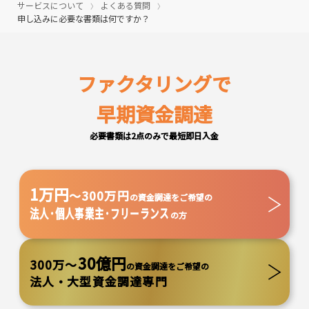
サービスについて
よくある質問
申し込みに必要な書類は何ですか？
ファクタリングで
早期資金調達
必要書類は2点のみで最短即日入金
1万円
～300万円
の資金調達をご希望の
法人･個人事業主･フリーランス
の方
30億円
300万～
の資金調達をご希望の
法人・大型資金調達専門