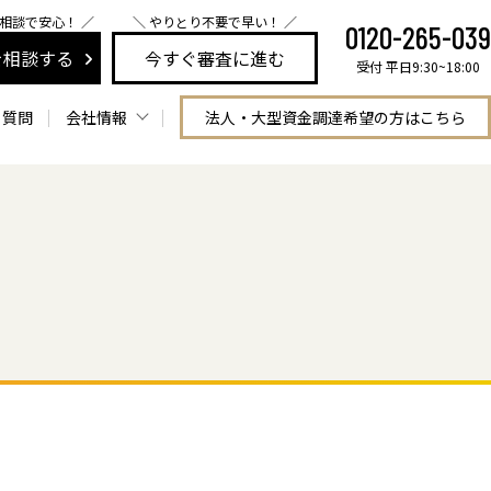
に相談で安心！ ／
＼ やりとり不要で早い！ ／
0120-265-039
を相談する
今すぐ審査に進む
受付 平日9:30~18:00
る質問
会社情報
法人・大型資金調達希望の方はこちら
会社情報
東京本社
スタッフ紹介
仙台支店
安心利用への
名古屋支店
取り組み
大阪支店
採用情報
福岡支店