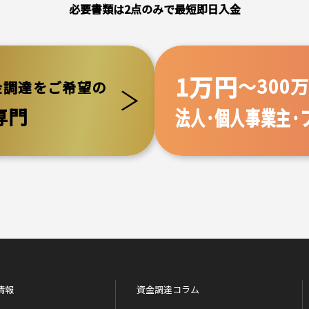
必要書類は2点のみで最短即日入金
1万円
～300
金調達をご希望の
法人･個人事業主･
専門
情報
資金調達コラム