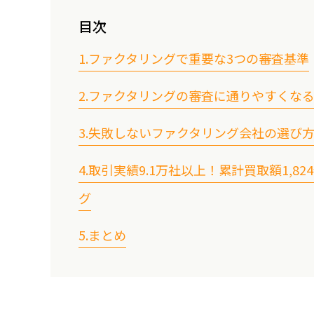
目次
1.ファクタリングで重要な3つの審査基準
1-1.売掛先の信用度の高さ
2.ファクタリングの審査に通りやすくな
1-2.売掛金の支払期日が遠すぎないこと
2-1.信用度が高い売掛金を利用する
1-3.利用会社(申し込み者)の信頼性
3.失敗しないファクタリング会社の選び
2-2.売掛金の支払いまでの期間が短い売掛
1-3-1.売掛先との取引期間
3-1.手数料が適切な会社を選ぶ
2-3.人間性が信頼されるような態度を心が
4.取引実績9.1万社以上！累計買取額1,
1-3-2.申し込み金額と利用会社の規模
3-2.資金調達までのスピードが早い会社を
グ
3-3.柔軟な審査をしてくれる会社を選ぶ
4-1.調達スピードは最短2時間！
3-4.「審査通過率」の高い会社を選ぶ
5.まとめ
4-2.必要書類は2点だけ！