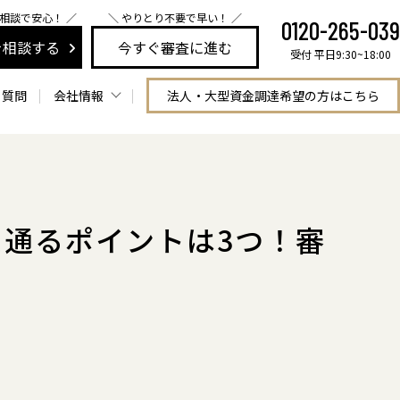
に相談で安心！ ／
＼ やりとり不要で早い！ ／
0120-265-039
を相談する
今すぐ審査に進む
受付 平日9:30~18:00
る質問
会社情報
法人・大型資金調達希望の方はこちら
会社情報
東京本社
スタッフ紹介
仙台支店
安心利用への
名古屋支店
取り組み
大阪支店
採用情報
福岡支店
通るポイントは3つ！審