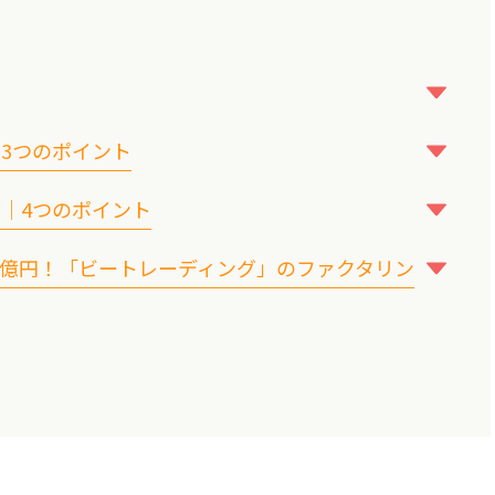
る3つのポイント
方｜4つのポイント
金を利用する
ける
824億円！「ビートレーディング」のファクタリン
のバランス
選ぶ