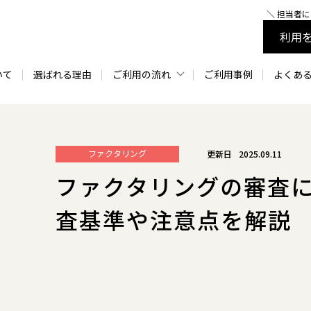
＼ 担当者
利用
いて
選ばれる理由
ご利用の流れ
ご利用事例
よくあ
今すぐ資金調達したい方
相談してから利用したい方
ファクタリング
2025.09.11
ファクタリングの審査に
査基準や注意点を解説