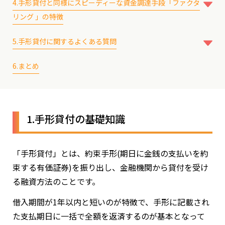
2-1-2.比較的金利が低い
4.手形貸付と同様にスピーディーな資金調達手段「ファクタ
2-1-3.印紙税の負担が少ない
リング 」の特徴
2-1-4.返済方式を一括・分割から選択できる
4-1.資金の性質
5.手形貸付に関するよくある質問
4-2.信用力の審査
2-2.手形貸付のデメリット
5-1.契約した手形貸付の期日に返済できないとどうなる？
4-3.即時性の高さ
2-2-1.長期的な融資は原則受けられない
6.まとめ
5-2.手形貸付と手形割引、当座貸越の違いは？
2-2-2.信用力がないと融資を受けられない
5-3.手形貸付の利息の計算式は？
2-2-3.不渡りに陥るとリスクが大きい
2-2-4.約束手形の額面以上の融資は受けられない
1.手形貸付の基礎知識
「手形貸付」とは、約束手形(期日に金銭の支払いを約
束する有価証券)を振り出し、金融機関から貸付を受け
る融資方法のことです。
借入期間が1年以内と短いのが特徴で、手形に記載され
た支払期日に一括で全額を返済するのが基本となって