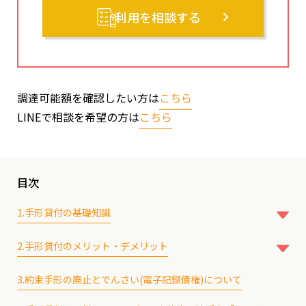
利用を相談する
調達可能額を確認したい方は
こちら
LINEで相談を希望の方は
こちら
目次
1.手形貸付の基礎知識
1-1.手形貸付の仕組み
2.手形貸付のメリット・デメリット
1-2.手形貸付の利息の相場
2-1.手形貸付のメリット
1-3.手形貸付が活用される主なシーン
3.約束手形の廃止とでんさい(電子記録債権)について
1-4.手形貸付と証書貸付との違い
2-1-1.審査が早い