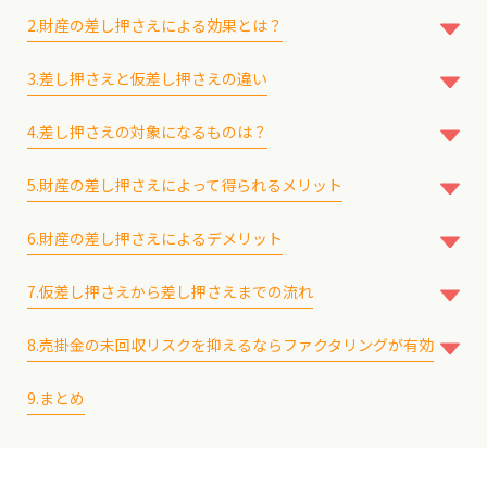
2.財産の差し押さえによる効果とは？
2-1.差し押さえ
3.差し押さえと仮差し押さえの違い
2-2.仮差し押さえ
3-1.債務名義の有無
4.差し押さえの対象になるものは？
3-2.担保金の有無
4-1.不動産
5.財産の差し押さえによって得られるメリット
4-2.動産
5-1.売掛金を回収できる可能性が高まる
4-3.金銭債権
6.財産の差し押さえによるデメリット
5-2.有利な条件で交渉できる可能性がある
6-1.仮差し押さえは担保金を用意しなければならない
7.仮差し押さえから差し押さえまでの流れ
6-2.債務者の財産状況によっては債権を回収できない
7-1.債務者の財産を特定する
8.売掛金の未回収リスクを抑えるならファクタリングが有効
7-2.仮差し押さえの申立てをする
8-1.保証型ファクタリングを利用する
7-3.裁判所による審理が行われる
9.まとめ
8-2.買取型ファクタリングを利用する
7-4.担保金を納付し仮差し押さえをする
7-5.債務名義を取得する
7-6.強制執行の申立てをする