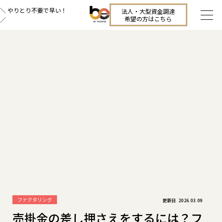
＼ やりとり不要で早い！
法人・大型資金調達
希望の方はこちら
／
ファクタリング
2026.03.09
売掛金の差し押さえをするには？フ