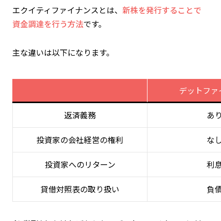
エクイティファイナンスとは、
新株を発行することで
資金調達を行う方法
です。
主な違いは以下になります。
デットファ
返済義務
あ
投資家の会社経営の権利
な
投資家へのリターン
利
貸借対照表の取り扱い
負