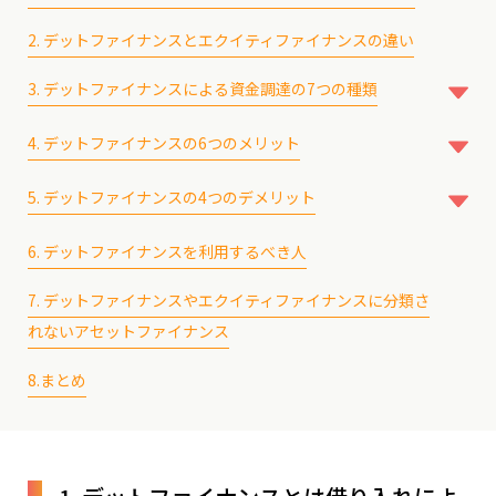
2. デットファイナンスとエクイティファイナンスの違い
3. デットファイナンスによる資金調達の7つの種類
3-1. 公的機関による融資
4. デットファイナンスの6つのメリット
3-2. 民間の金融機関による融資
4-1. 経営権に影響がない
3-3. 制度による融資
5. デットファイナンスの4つのデメリット
4-2. 利息は損金計上できる
3-4. 社債・私募債の発行
5-1. 返済義務が発生する
4-3. 返済実績を積むことで信用力が向上する
3-5. コマーシャルペーパー
6. デットファイナンスを利用するべき人
5-2. 利息を支払わなければならない
4-4. 支払う税金に影響がない
3-6. シンジケートローン
5-3. 自己資本比率が低くなり資金調達に影響する
4-5. 資金計画が立てやすい
3-7. ソーシャルレンディング
7. デットファイナンスやエクイティファイナンスに分類さ
5-4. 貸借対照表で負債扱いになる
4-6. 資金調達がしやすい
れないアセットファイナンス
8.まとめ